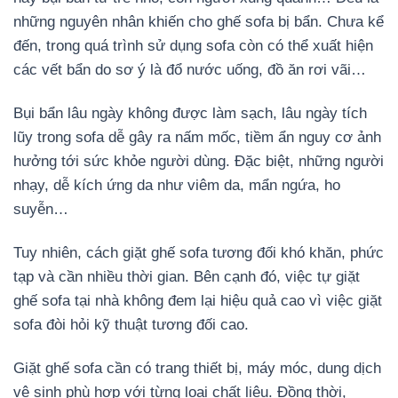
những nguyên nhân khiến cho ghế sofa bị bẩn. Chưa kể
đến, trong quá trình sử dụng sofa còn có thể xuất hiện
các vết bẩn do sơ ý là đổ nước uống, đồ ăn rơi vãi…
Bụi bẩn lâu ngày không được làm sạch, lâu ngày tích
lũy trong sofa dễ gây ra nấm mốc, tiềm ẩn nguy cơ ảnh
hưởng tới sức khỏe người dùng. Đặc biệt, những người
nhạy, dễ kích ứng da như viêm da, mẩn ngứa, ho
suyễn…
Tuy nhiên, cách giặt ghế sofa tương đối khó khăn, phức
tạp và cần nhiều thời gian. Bên cạnh đó, việc tự giặt
ghế sofa tại nhà không đem lại hiệu quả cao vì việc giặt
sofa đòi hỏi kỹ thuật tương đối cao.
Giặt ghế sofa cần có trang thiết bị, máy móc, dung dịch
vệ sinh phù hợp với từng loại chất liệu. Đồng thời,