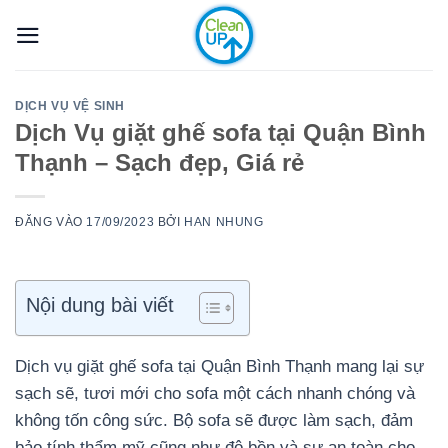
Bỏ
qua
nội
dung
DỊCH VỤ VỆ SINH
Dịch Vụ giặt ghế sofa tại Quận Bình
Thạnh – Sạch đẹp, Giá rẻ
ĐĂNG VÀO
17/09/2023
BỞI
HAN NHUNG
Nội dung bài viết
Dịch vụ giặt ghế sofa tại Quận Bình Thạnh mang lại sự
sạch sẽ, tươi mới cho sofa một cách nhanh chóng và
không tốn công sức. Bộ sofa sẽ được làm sạch, đảm
bảo tính thẩm mỹ cũng như độ bền và sự an toàn cho