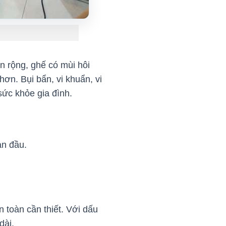
an rộng, ghế có mùi hôi
hơn. Bụi bẩn, vi khuẩn, vi
 sức khỏe gia đình.
an đầu.
n toàn cần thiết. Với dấu
 dài.