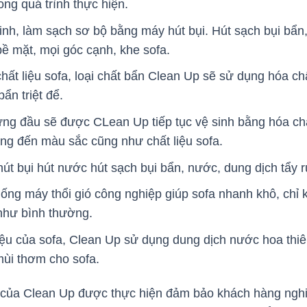
ong quá trình thực hiện.
inh, làm sạch sơ bộ bằng máy hút bụi. Hút sạch bụi bẩn,
bề mặt, mọi góc cạnh, khe sofa.
hất liệu sofa, loại chất bẩn Clean Up sẽ sử dụng hóa c
ẩn triệt để.
ng đầu sẽ được CLean Up tiếp tục vệ sinh bằng hóa chấ
g đến màu sắc cũng như chất liệu sofa.
t bụi hút nước hút sạch bụi bẩn, nước, dung dịch tẩy r
ng máy thổi gió công nghiệp giúp sofa nhanh khô, chỉ k
 như bình thường.
iệu của sofa, Clean Up sử dụng dung dịch nước hoa thiê
mùi thơm cho sofa.
ại của Clean Up được thực hiện đảm bảo khách hàng ngh