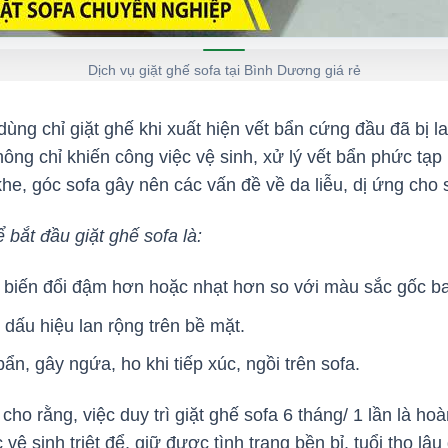
Dịch vụ giặt ghế sofa tại Bình Dương giá rẻ
ùng chỉ giặt ghế khi xuất hiện vết bẩn cứng đầu đã bị l
ông chỉ khiến công việc vệ sinh, xử lý vết bẩn phức tạp 
khe, góc sofa gây nên các vấn đề về da liễu, dị ứng cho
bắt đầu giặt ghế sofa là:
 biến đổi đậm hơn hoặc nhạt hơn so với màu sắc gốc b
dấu hiệu lan rộng trên bề mặt.
bẩn, gây ngứa, ho khi tiếp xúc, ngồi trên sofa.
ho rằng, việc duy trì giặt ghế sofa 6 tháng/ 1 lần là hoà
ệ sinh triệt để, giữ được tình trạng bền bỉ, tuổi thọ lâu