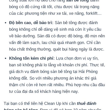
công suất lớn họ đều cho rằng
sàn bê tông
đánh
bóng có độ cứng rất tốt, chịu được tải trọng nặng
của các phương tiện như xe tải, xe nâng, forklift…
Độ bền cao, dễ bảo trì:
Sàn bê tông được đánh
bóng không chỉ dễ dàng vệ sinh mà còn ít yêu cầu
về bảo dưỡng. Sàn đã có được độ bóng, độ mịn nên
vấn đề làm sạch, lau chùi quá nhanh gọn. Chỉ cần
hóa chất thông thường, quét bụi hàng ngày là được.
Không tốn kém chi phí:
Lựa chọn đơn vị uy tín,
bạn sẽ không phải lo lắng về khoản chi phí. Thực tế,
giá dịch vụ đánh bóng sàn bê tông tại Hải Phòng
không đắt. So với nhiều phương án khác thì giá
thậm chí còn rẻ hơn rất nhiều. Phù hợp nhu cầu đầu
tư của đại đa số khách hàng hiện nay.
Tại bạn có thể liên hệ Clean Up khi cần
thuê đánh