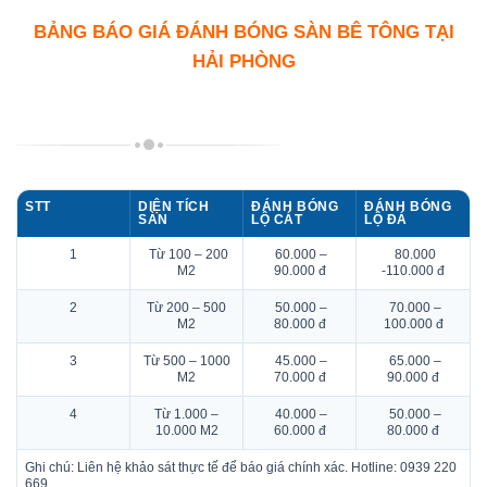
BẢNG BÁO GIÁ ĐÁNH BÓNG SÀN BÊ TÔNG TẠI
HẢI PHÒNG
STT
DIỆN TÍCH
ĐÁNH BÓNG
ĐÁNH BÓNG
SÀN
LỘ CÁT
LỘ ĐÁ
1
Từ 100 – 200
60.000 –
80.000
M2
90.000 đ
-110.000 đ
2
Từ 200 – 500
50.000 –
70.000 –
M2
80.000 đ
100.000 đ
3
Từ 500 – 1000
45.000 –
65.000 –
M2
70.000 đ
90.000 đ
4
Từ 1.000 –
40.000 –
50.000 –
10.000 M2
60.000 đ
80.000 đ
Ghi chú: Liên hệ khảo sát thực tế để báo giá chính xác. Hotline: 0939 220
669