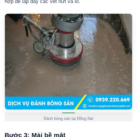
hợp để lấp đầy các vết nứt và lỗ.
Đánh bóng sàn tại Đồng Nai
Bước 3: Mài bề mặt