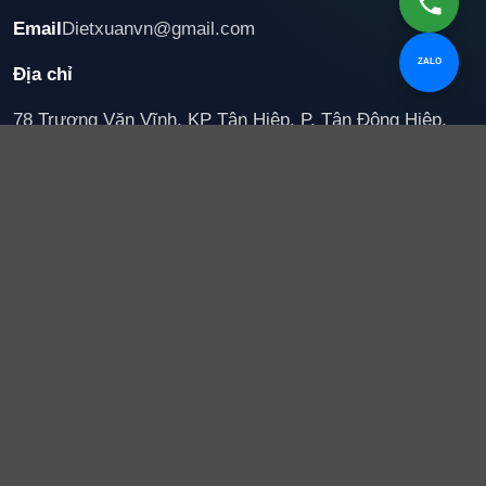
Email
Dietxuanvn@gmail.com
ZALO
Địa chỉ
78 Trương Văn Vĩnh, KP Tân Hiệp, P. Tân Đông Hiệp,
TP. Hồ Chí Minh
Dịch vụ chủ lực
Vệ sinh công nghiệp
Vệ sinh nhà xưởng
Vệ sinh sau xây dựng