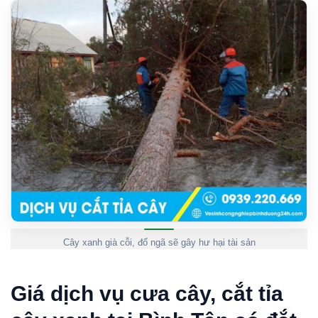
Cây xanh già cỗi, đổ ngã sẽ gây hư hại tài sản
Giá dịch vụ cưa cây, cắt tỉa