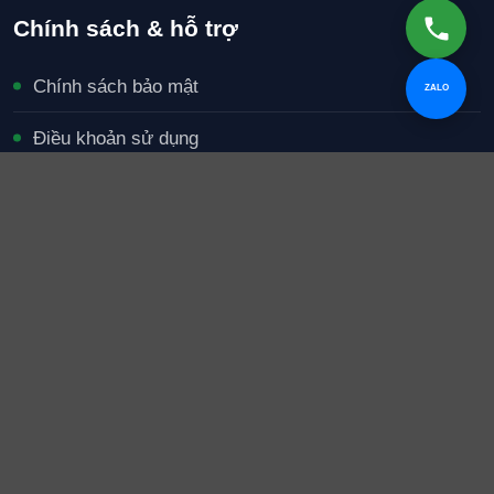
Chính sách & hỗ trợ
Chính sách bảo mật
ZALO
Điều khoản sử dụng
Chính sách thanh toán
Chính sách bảo hành
Miễn trừ trách nhiệm
Xử lý khiếu nại
Copyright 2026 ©
Clean Up Bình Dương
. Hỗ trợ bởi Xuyên
Việt Media.