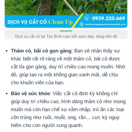
Dịch vụ cắt cỏ tại Tân Bình cam kết sạch đẹp, đúng tiến độ
Thảm cỏ, bãi cỏ gọn gàng
: Bạn sẽ nhận thấy sự
khác biệt rất rõ ràng về một thảm cỏ, bãi cỏ được
cắt tỉa gọn gàng, duy trì chiều cao mong muốn. Nhờ
đó, giúp tạo ra một không gian xanh mát, dễ chịu
cho khuôn viên của bạn.
Bảo vệ sức khỏe
: Việc cắt cỏ định kỳ không chỉ
giúp duy trì chiều cao, hình dáng thảm cỏ như mong
muốn mà còn hạn chế sự xâm nhập, trú ẩn các loại
côn trùng như ruồi, muỗi, ong, rắn… cực kỳ nguy
hiểm cho con người xung quanh.