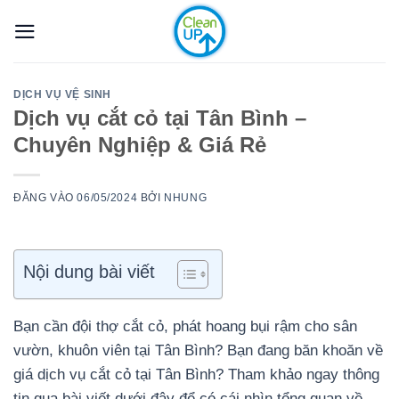
Bỏ
qua
nội
dung
DỊCH VỤ VỆ SINH
Dịch vụ cắt cỏ tại Tân Bình –
Chuyên Nghiệp & Giá Rẻ
ĐĂNG VÀO
06/05/2024
BỞI
NHUNG
Nội dung bài viết
Bạn cần đội thợ cắt cỏ, phát hoang bụi rậm cho sân
vườn, khuôn viên tại Tân Bình? Bạn đang băn khoăn về
giá dịch vụ cắt cỏ tại Tân Bình? Tham khảo ngay thông
tin qua bài viết dưới đây để có cái nhìn tổng quan về