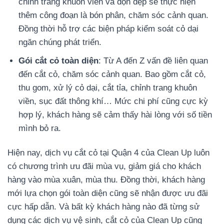
chỉnh trang khuôn viền và dọn dẹp sẽ thực hiện
thêm công đoạn là bón phân, chăm sóc cảnh quan.
Đồng thời hỗ trợ các biện pháp kiểm soát cỏ dại
ngăn chúng phát triển.
Gói cắt cỏ toàn diện
: Từ A đến Z vấn đề liên quan
đến cắt cỏ, chăm sóc cảnh quan. Bao gồm cắt cỏ,
thu gom, xử lý cỏ dại, cắt tỉa, chỉnh trang khuôn
viền, sục đất thông khí… Mức chi phí cũng cực kỳ
hợp lý, khách hàng sẽ cảm thấy hài lòng với số tiền
mình bỏ ra.
Hiện nay, dịch vụ cắt cỏ tại Quận 4 của Clean Up luôn
có chương trình ưu đãi mùa vụ, giảm giá cho khách
hàng vào mùa xuân, mùa thu. Đồng thời, khách hàng
mới lựa chọn gói toàn diện cũng sẽ nhận được ưu đãi
cực hấp dẫn. Và bất kỳ khách hàng nào đã từng sử
dụng các dịch vụ vệ sinh, cắt cỏ của Clean Up cũng