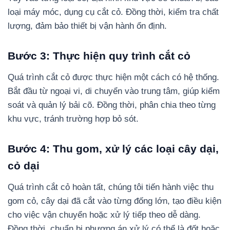
loại máy móc, dụng cụ cắt cỏ. Đồng thời, kiểm tra chất
lượng, đảm bảo thiết bị vận hành ổn định.
Bước 3: Thực hiện quy trình cắt cỏ
Quá trình cắt cỏ được thực hiện một cách có hệ thống.
Bắt đầu từ ngoại vi, di chuyển vào trung tâm, giúp kiểm
soát và quản lý bải cõ. Đồng thời, phân chia theo từng
khu vực, tránh trường hợp bỏ sót.
Bước 4: Thu gom, xử lý các loại cây dại,
cỏ dại
Quá trình cắt cỏ hoàn tất, chúng tôi tiến hành việc thu
gom cỏ, cây dại đã cắt vào từng đống lớn, tạo điều kiện
cho việc vận chuyển hoặc xử lý tiếp theo dễ dàng.
Đồng thời, chuẩn bị phương án xử lý có thể là đốt hoặc