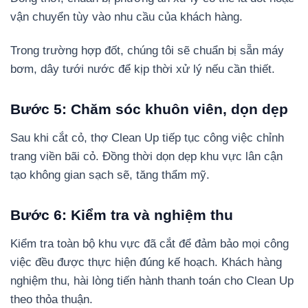
vận chuyển tùy vào nhu cầu của khách hàng.
Trong trường hợp đốt, chúng tôi sẽ chuẩn bị sẵn máy
bơm, dây tưới nước để kịp thời xử lý nếu cần thiết.
Bước 5: Chăm sóc khuôn viên, dọn dẹp
Sau khi cắt cỏ, thợ Clean Up tiếp tục công việc chỉnh
trang viền bãi cỏ. Đồng thời dọn dẹp khu vực lân cận
tạo không gian sạch sẽ, tăng thẩm mỹ.
Bước 6: Kiểm tra và nghiệm thu
Kiểm tra toàn bộ khu vực đã cắt để đảm bảo mọi công
việc đều được thực hiện đúng kế hoạch. Khách hàng
nghiệm thu, hài lòng tiến hành thanh toán cho Clean Up
theo thỏa thuận.