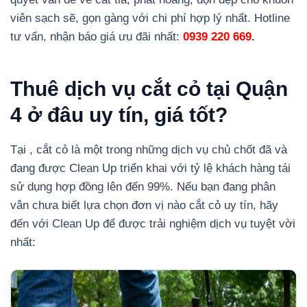
viên sạch sẽ, gọn gàng với chi phí hợp lý nhất. Hotline
tư vấn, nhận báo giá ưu đãi nhất:
0939 220 669
.
Thuê dịch vụ cắt cỏ tại Quận
4 ở đâu uy tín, giá tốt?
Tại , cắt cỏ là một trong những dịch vụ chủ chốt đã và
đang được Clean Up triển khai với tỷ lệ khách hàng tái
sử dụng hợp đồng lên đến 99%. Nếu bạn đang phân
vân chưa biết lựa chọn đơn vị nào cắt cỏ uy tín, hãy
đến với Clean Up để được trải nghiệm dịch vụ tuyệt vời
nhất: