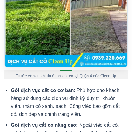
Trước và sau khi thuê thợ cắt cỏ tại Quận 4 của Clean Up
Gói dịch vục cắt cỏ cơ bản
: Phù hợp cho khách
hàng sử dụng các dịch vụ định kỳ duy trì khuôn
viên, thảm cỏ xanh, sạch. Công việc bao gồm cắt
cỏ, dọn dẹp và chỉnh trang viền.
Gói dịch vụ cắt cỏ nâng cao:
Ngoài việc cắt cỏ,