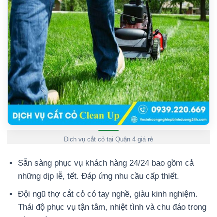
Dịch vụ cắt cỏ tại Quận 4 giá rẻ
Sẵn sàng phục vụ khách hàng 24/24 bao gồm cả
những dịp lễ, tết. Đáp ứng nhu cầu cấp thiết.
Đội ngũ thợ cắt cỏ có tay nghề, giàu kinh nghiệm.
Thái độ phục vụ tận tâm, nhiệt tình và chu đáo trong