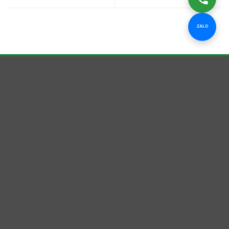
ZALO
Clean Up Bình Dương
Dịch vụ vệ sinh công nghiệp cho nhà ở, văn phòng, nhà
xưởng và công trình tại Bình Dương, TP.HCM.
Hotline
0939 220 669 — Mr. Điệp
Email
Dietxuanvn@gmail.com
Địa chỉ
78 Trương Văn Vĩnh, KP Tân Hiệp, P. Tân Đông Hiệp,
TP. Hồ Chí Minh