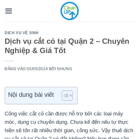
Bỏ
qua
nội
dung
DỊCH VỤ VỆ SINH
Dịch vụ cắt cỏ tại Quận 2 – Chuyên
Nghiệp & Giá Tốt
ĐĂNG VÀO
05/05/2024
BỞI
NHUNG
Nội dung bài viết
Công việc cắt cỏ cần được hỗ trợ bởi các loại máy
móc, dụng cụ chuyên dụng. Chưa kể đến nếu tự thực
hiện sẽ tốn rất nhiều thời gian, công sức. Vậy thuê dịch
vụ cắt cỏ tại Quận 2 có đắt không? Nếu bạn đang cần