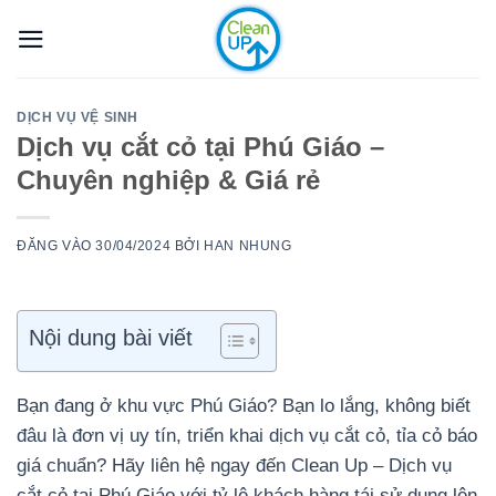
Bỏ
qua
nội
dung
DỊCH VỤ VỆ SINH
Dịch vụ cắt cỏ tại Phú Giáo –
Chuyên nghiệp & Giá rẻ
ĐĂNG VÀO
30/04/2024
BỞI
HAN NHUNG
Nội dung bài viết
Bạn đang ở khu vực Phú Giáo? Bạn lo lắng, không biết
đâu là đơn vị uy tín, triển khai dịch vụ cắt cỏ, tỉa cỏ báo
giá chuẩn? Hãy liên hệ ngay đến Clean Up – Dịch vụ
cắt cỏ tại Phú Giáo với tỷ lệ khách hàng tái sử dụng lên