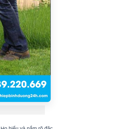
 Họ hiểu và nắm rõ đặc