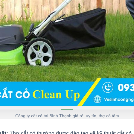
Công ty cắt cỏ tại Bình Thạnh giá rẻ, uy tín, thợ có tâm
ật:
Thợ cắt cỏ thường được đào tạo về kỹ thuật cắt cỏ.