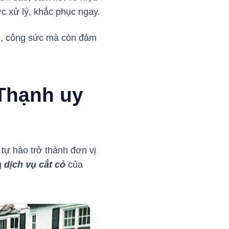
ợc xử lý, khắc phục ngay.
ian, công sức mà còn đảm
 Thạnh uy
tự hào trở thành đơn vị
g
dịch vụ cắt cỏ
của