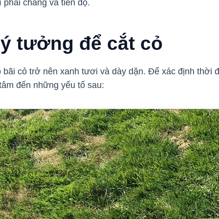
í phải chăng và tiến độ.
lý tưởng để cắt cỏ
p bãi cỏ trở nên xanh tươi và dày dặn. Để xác định thời
 tâm đến những yếu tố sau: