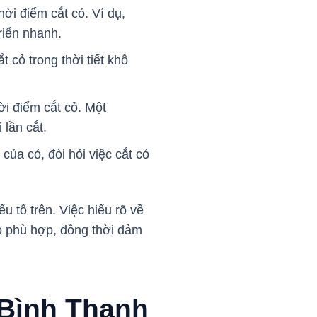
i điểm cắt cỏ. Ví dụ,
riển nhanh.
 cỏ trong thời tiết khô
ời điểm cắt cỏ. Một
lần cắt.
của cỏ, đòi hỏi việc cắt cỏ
u tố trên. Việc hiểu rõ về
 cỏ phù hợp, đồng thời đảm
i Bình Thạnh