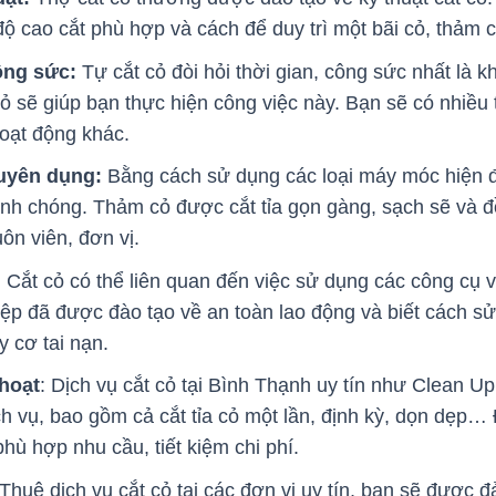
 độ cao cắt phù hợp và cách để duy trì một bãi cỏ, thảm
công sức:
Tự cắt cỏ đòi hỏi thời gian, công sức nhất là 
cỏ sẽ giúp bạn thực hiện công việc này. Bạn sẽ có nhiều
hoạt động khác.
uyên dụng:
Bằng cách sử dụng các loại máy móc hiện đ
nh chóng. Thảm cỏ được cắt tỉa gọn gàng, sạch sẽ và đồ
ôn viên, đơn vị.
:
Cắt cỏ có thể liên quan đến việc sử dụng các công cụ
ệp đã được đào tạo về an toàn lao động và biết cách s
 cơ tai nạn.
 hoạt
: Dịch vụ cắt cỏ tại Bình Thạnh uy tín như Clean Up 
ch vụ, bao gồm cả cắt tỉa cỏ một lần, định kỳ, dọn dẹp…
hù hợp nhu cầu, tiết kiệm chi phí.
Thuê dịch vụ cắt cỏ tại các đơn vị uy tín, bạn sẽ được 