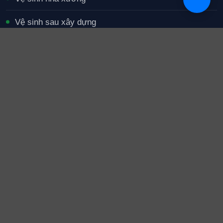
Vệ sinh sau xây dựng
Tạp vụ văn phòng
Giặt thảm và nội thất
Vệ sinh ống khói bếp
Chính sách & hỗ trợ
Chính sách bảo mật
Điều khoản sử dụng
Chính sách thanh toán