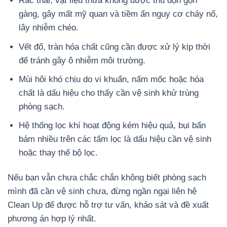
Rác thải, vật liệu thừa không được thu dọn gọn
gàng, gây mất mỹ quan và tiềm ẩn nguy cơ cháy nổ,
lây nhiễm chéo.
Vết đổ, tràn hóa chất cũng cần được xử lý kịp thời
để tránh gây ô nhiễm môi trường.
Mùi hôi khó chịu do vi khuẩn, nấm mốc hoặc hóa
chất là dấu hiệu cho thấy cần vệ sinh khử trùng
phòng sạch.
Hệ thống lọc khí hoạt động kém hiệu quả, bụi bẩn
bám nhiều trên các tấm lọc là dấu hiệu cần vệ sinh
hoặc thay thế bộ lọc.
Nếu bạn vẫn chưa chắc chắn không biết phòng sạch
mình đã cần vệ sinh chưa, đừng ngần ngại liên hệ
Clean Up để được hỗ trợ tư vấn, khảo sát và đề xuất
phương án hợp lý nhất.