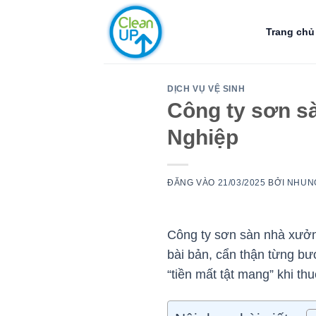
Bỏ
qua
Trang chủ
nội
dung
DỊCH VỤ VỆ SINH
Công ty sơn s
Nghiệp
ĐĂNG VÀO
21/03/2025
BỞI
NHUN
Công ty sơn sàn nhà xưởng
bài bản, cẩn thận từng bư
“tiền mất tật mang” khi th