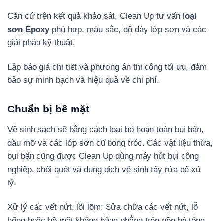
Căn cứ trên kết quả khảo sát, Clean Up tư vấn
loại
sơn Epoxy
phù hợp, màu sắc, độ dày lớp sơn và các
giải pháp kỹ thuật.
Lập báo giá chi tiết và phương án thi công tối ưu, đảm
bảo sự minh bạch và hiệu quả về chi phí.
Chuẩn bị bề mặt
Vệ sinh sạch sẽ bằng cách loại bỏ hoàn toàn bụi bẩn,
dầu mỡ và các lớp sơn cũ bong tróc. Các vật liệu thừa,
bụi bẩn cũng được Clean Up dùng máy hút bụi công
nghiệp, chổi quét và dung dịch vệ sinh tẩy rửa để xử
lý.
Xử lý các vết nứt, lồi lõm: Sửa chữa các vết nứt, lỗ
hổng hoặc bề mặt không bằng phẳng trên nền bê tông