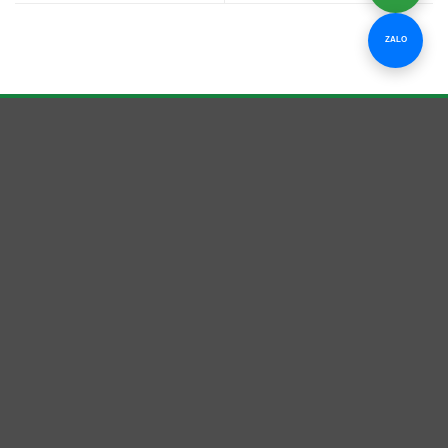
ZALO
Clean Up Bình Dương
Dịch vụ vệ sinh công nghiệp cho nhà ở, văn phòng, nhà
xưởng và công trình tại Bình Dương, TP.HCM.
Hotline
0939 220 669 — Mr. Điệp
Email
Dietxuanvn@gmail.com
Địa chỉ
78 Trương Văn Vĩnh, KP Tân Hiệp, P. Tân Đông Hiệp,
TP. Hồ Chí Minh