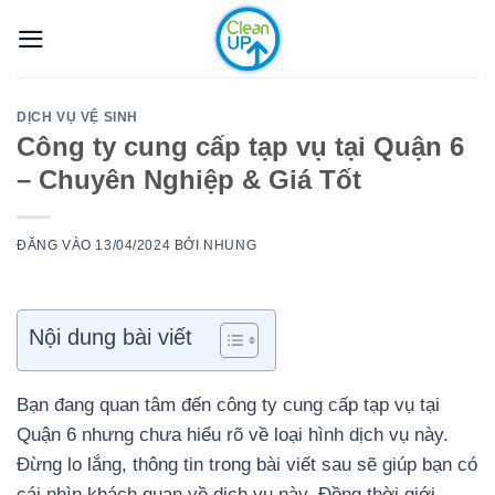
Bỏ
qua
nội
dung
DỊCH VỤ VỆ SINH
Công ty cung cấp tạp vụ tại Quận 6
– Chuyên Nghiệp & Giá Tốt
ĐĂNG VÀO
13/04/2024
BỞI
NHUNG
Nội dung bài viết
Bạn đang quan tâm đến công ty cung cấp tạp vụ tại
Quận 6 nhưng chưa hiểu rõ về loại hình dịch vụ này.
Đừng lo lắng, thông tin trong bài viết sau sẽ giúp bạn có
cái nhìn khách quan về dịch vụ này. Đồng thời giới