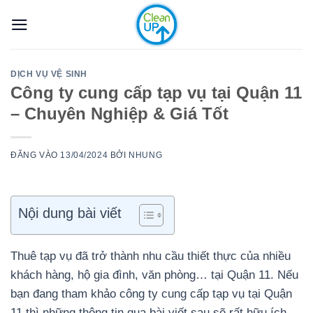
Bỏ
qua
nội
dung
DỊCH VỤ VỆ SINH
Công ty cung cấp tạp vụ tại Quận 11
– Chuyên Nghiệp & Giá Tốt
ĐĂNG VÀO
13/04/2024
BỞI
NHUNG
Nội dung bài viết
Thuê tạp vụ đã trở thành nhu cầu thiết thực của nhiều
khách hàng, hộ gia đình, văn phòng… tại Quận 11. Nếu
bạn đang tham khảo công ty cung cấp tạp vụ tại Quận
11 thì những thông tin qua bài viết sau sẽ rất hữu ích.