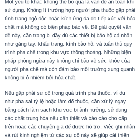
Một yếu tố khác không thể bỏ qua là vấn đề an toàn khi
sử dụng. Không ít trường hợp người pha thuốc gặp phải
tình trạng ngộ độc hoặc kích ứng da do tiếp xúc với hóa
chất mà không có biện pháp bảo vệ. Để giải quyết vấn
đề này, cần trang bị đầy đủ các thiết bị bảo hộ cá nhân
như găng tay, khẩu trang, kính bảo hộ, và tuân thủ quy
trình pha chế trong khu vực thông thoáng. Những biện
pháp phòng ngừa này không chỉ bảo vệ sức khỏe của
người pha chế mà còn đảm bảo môi trường xung quanh
không bị ô nhiễm bởi hóa chất.
Nếu gặp phải sự cố trong quá trình pha thuốc, ví dụ
như pha sai tỷ lệ hoặc làm đổ thuốc, cần xử lý ngay
bằng cách làm sạch khu vực bị ảnh hưởng, sử dụng
các chất trung hòa nếu cần thiết và báo cáo cho cấp
trên hoặc các chuyên gia để được hỗ trợ. Việc ghi nhận
và rút kinh nghiệm từ các sự cố này sẽ giúp cải thiện