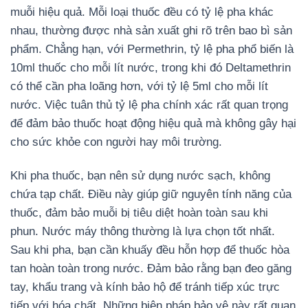
muỗi hiệu quả. Mỗi loại thuốc đều có tỷ lệ pha khác
nhau, thường được nhà sản xuất ghi rõ trên bao bì sản
phẩm. Chẳng hạn, với Permethrin, tỷ lệ pha phổ biến là
10ml thuốc cho mỗi lít nước, trong khi đó Deltamethrin
có thể cần pha loãng hơn, với tỷ lệ 5ml cho mỗi lít
nước. Việc tuân thủ tỷ lệ pha chính xác rất quan trọng
để đảm bảo thuốc hoạt động hiệu quả mà không gây hại
cho sức khỏe con người hay môi trường.
Khi pha thuốc, bạn nên sử dụng nước sạch, không
chứa tạp chất. Điều này giúp giữ nguyên tính năng của
thuốc, đảm bảo muỗi bị tiêu diệt hoàn toàn sau khi
phun. Nước máy thông thường là lựa chọn tốt nhất.
Sau khi pha, bạn cần khuấy đều hỗn hợp để thuốc hòa
tan hoàn toàn trong nước. Đảm bảo rằng bạn đeo găng
tay, khẩu trang và kính bảo hộ để tránh tiếp xúc trực
tiếp với hóa chất. Những biện pháp bảo vệ này rất quan