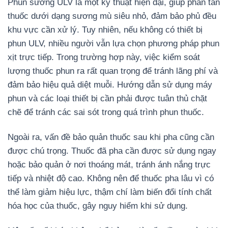
Phun sương ULV là một kỹ thuật hiện đại, giúp phân tán
thuốc dưới dạng sương mù siêu nhỏ, đảm bảo phủ đều
khu vực cần xử lý. Tuy nhiên, nếu không có thiết bị
phun ULV, nhiều người vẫn lựa chọn phương pháp phun
xịt trực tiếp. Trong trường hợp này, việc kiểm soát
lượng thuốc phun ra rất quan trọng để tránh lãng phí và
đảm bảo hiệu quả diệt muỗi. Hướng dẫn sử dụng máy
phun và các loại thiết bị cần phải được tuân thủ chặt
chẽ để tránh các sai sót trong quá trình phun thuốc.
Ngoài ra, vấn đề bảo quản thuốc sau khi pha cũng cần
được chú trọng. Thuốc đã pha cần được sử dụng ngay
hoặc bảo quản ở nơi thoáng mát, tránh ánh nắng trực
tiếp và nhiệt độ cao. Không nên để thuốc pha lâu vì có
thể làm giảm hiệu lực, thậm chí làm biến đổi tính chất
hóa học của thuốc, gây nguy hiểm khi sử dụng.