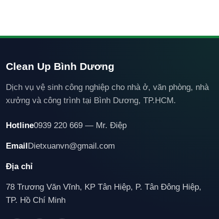
Clean Up Bình Dương
Dịch vụ vệ sinh công nghiệp cho nhà ở, văn phòng, nhà
xưởng và công trình tại Bình Dương, TP.HCM.
Hotline
0939 220 669 — Mr. Điệp
Email
Dietxuanvn@gmail.com
Địa chỉ
78 Trương Văn Vĩnh, KP Tân Hiệp, P. Tân Đông Hiệp,
TP. Hồ Chí Minh