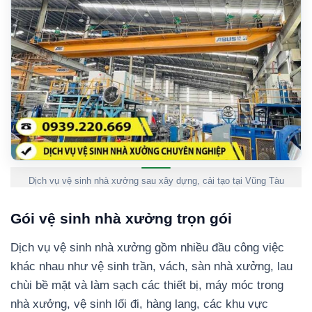
Dịch vụ vệ sinh nhà xưởng sau xây dựng, cải tạo tại Vũng Tàu
Gói vệ sinh nhà xưởng trọn gói
Dịch vụ vệ sinh nhà xưởng gồm nhiều đầu công việc
khác nhau như vệ sinh trần, vách, sàn nhà xưởng, lau
chùi bề mặt và làm sạch các thiết bị, máy móc trong
nhà xưởng, vệ sinh lối đi, hàng lang, các khu vực