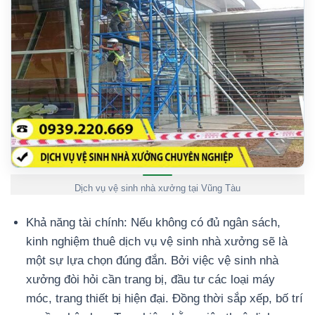
Dịch vụ vệ sinh nhà xưởng tại Vũng Tàu
Khả năng tài chính: Nếu không có đủ ngân sách,
kinh nghiệm thuê dịch vụ vệ sinh nhà xưởng sẽ là
một sự lựa chọn đúng đắn. Bởi việc vệ sinh nhà
xưởng đòi hỏi cần trang bị, đầu tư các loại máy
móc, trang thiết bị hiện đại. Đồng thời sắp xếp, bố trí