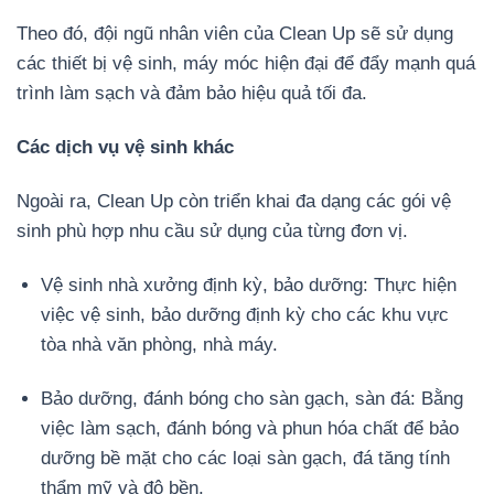
Theo đó, đội ngũ nhân viên của Clean Up sẽ sử dụng
các thiết bị vệ sinh, máy móc hiện đại để đẩy mạnh quá
trình làm sạch và đảm bảo hiệu quả tối đa.
Các dịch vụ vệ sinh khác
Ngoài ra, Clean Up còn triển khai đa dạng các gói vệ
sinh phù hợp nhu cầu sử dụng của từng đơn vị.
Vệ sinh nhà xưởng định kỳ, bảo dưỡng: Thực hiện
việc vệ sinh, bảo dưỡng định kỳ cho các khu vực
tòa nhà văn phòng, nhà máy.
Bảo dưỡng, đánh bóng cho sàn gạch, sàn đá: Bằng
việc làm sạch, đánh bóng và phun hóa chất để bảo
dưỡng bề mặt cho các loại sàn gạch, đá tăng tính
thẩm mỹ và độ bền.