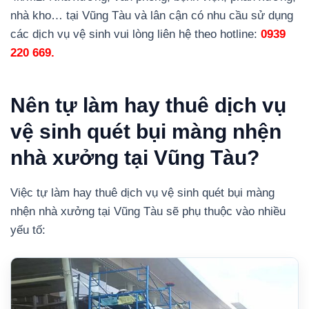
nhà kho… tại Vũng Tàu và lân cận có nhu cầu sử dụng
các dịch vụ vệ sinh vui lòng liên hệ theo hotline:
0939
220 669.
Nên tự làm hay thuê dịch vụ
vệ sinh quét bụi màng nhện
nhà xưởng tại Vũng Tàu?
Việc tự làm hay thuê dịch vụ vệ sinh quét bụi màng
nhện nhà xưởng tại Vũng Tàu sẽ phụ thuộc vào nhiều
yếu tố: