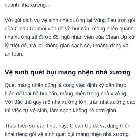
quanh nhà xưởng…
Với gói dịch vụ vệ sinh nhà xưởng tại Vũng Tàu trọn gói
của Clean Up mọi vấn đề về bụi bẩn, màng nhện quanh
nhà xưởng sẽ được đội ngũ nhân viên của Clean Up xử
lý triệt để, trả lại không gian sạch sẽ, thoáng đãng và
an toàn.
Vệ sinh quét bụi màng nhện nhà xưởng
Quét màng nhện cũng là công việc định kỳ cần thực
hiện để loại bỏ bụi bẩn, màng nhện trong nhà xưởng.
Với đặc thù quy mô nhà xưởng lớn, trần nhà xưởng cao
thì việc tự vệ sinh, làm sạch không hề đơn giản.
Thấu hiểu sự cần thiết này, Clean Up đã và đang triển
khai riêng gói vệ sinh quét bụi màng nhện nhà xưởng.