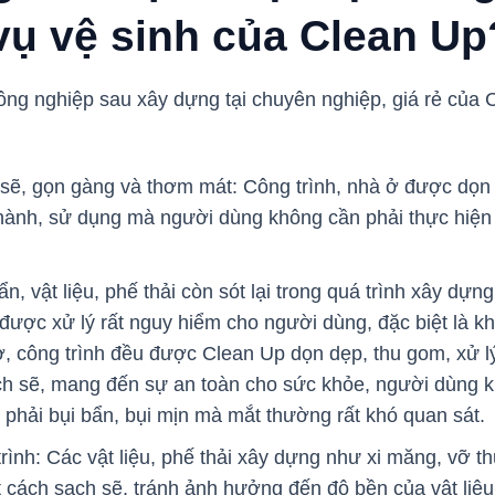
vụ vệ sinh của Clean Up
ông nghiệp sau xây dựng tại chuyên nghiệp, giá rẻ của 
 sẽ, gọn gàng và thơm mát: Công trình, nhà ở được dọn 
 hành, sử dụng mà người dùng không cần phải thực hiện
n, vật liệu, phế thải còn sót lại trong quá trình xây dựng
ược xử lý rất nguy hiểm cho người dùng, đặc biệt là khi
 công trình đều được Clean Up dọn dẹp, thu gom, xử l
h sẽ, mang đến sự an toàn cho sức khỏe, người dùng k
t phải bụi bẩn, bụi mịn mà mắt thường rất khó quan sát.
rình: Các vật liệu, phế thải xây dựng như xi măng, vỡ t
 cách sạch sẽ, tránh ảnh hưởng đến độ bền của vật liệu 