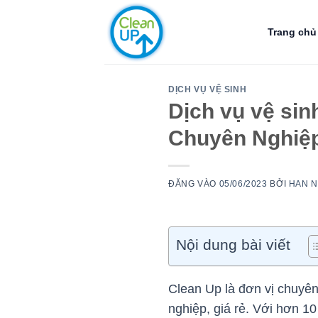
Bỏ
qua
Trang chủ
nội
dung
DỊCH VỤ VỆ SINH
Dịch vụ vệ sin
Chuyên Nghiệp,
ĐĂNG VÀO
05/06/2023
BỞI
HAN 
Nội dung bài viết
Clean Up là đơn vị chuyê
nghiệp, giá rẻ. Với hơn 1