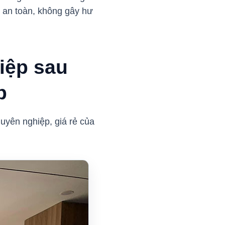
h an toàn, không gây hư
iệp sau
Up
uyên nghiệp, giá rẻ của