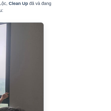
 Lộc,
Clean Up
đã và đang
au: