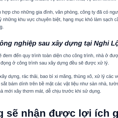
hù hợp cho những gia đình, văn phòng, công ty đã có ngư
lý những khu vực chuyên biệt, hạng mục khó làm sạch c
ng.
công nghiệp sau xây dựng tại Nghi Lộ
sẽ đem đến quy trình toàn diện cho công trình, nhà ở đư
 đọng ở công trình sau xây dựng đều sẽ được xử lý.
ây dựng, rác thải, bao bì xi măng, thùng xô, xử lý các 
ỉ sắt bám dính trên bề mặt các vật liệu như sàn nhà, tườ
hà mới xây thơm mát, dễ chịu trước khi sử dụng.
 sẽ nhận được lợi ích g