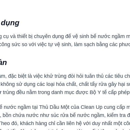
 dụng
g cụ và thiết bị chuyên dụng để vệ sinh bể nước ngầm m
, công sức so với việc tự vệ sinh, làm sạch bằng các p
àn
 đặc biệt là việc khử trùng đòi hỏi tuân thủ các tiêu c
không sử dụng các loại hóa chất, chất tẩy rửa gây hại 
khử trùng đều nằm trong danh mục được Bộ Y tế cấp phé
bể nước ngầm tại Thủ Dầu Một của Clean Up cung cấp một
, bồn chứa nước như súc rửa bể nước ngầm, kiểm tra đ
eo đó, khách hàng chỉ cần liên hệ với duy nhất một côn