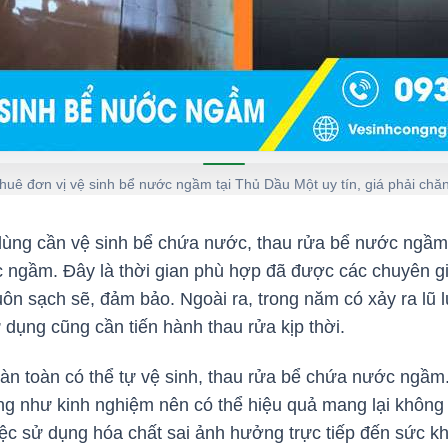
huê đơn vị vệ sinh bể nước ngầm tại Thủ Dầu Một uy tín, giá phải chă
ùng cần vệ sinh bể chứa nước, thau rửa bể nước ngầm 
c ngầm. Đây là thời gian phù hợp đã được các chuyên g
uôn sạch sẽ, đảm bảo. Ngoài ra, trong năm có xảy ra lũ 
ử dụng cũng cần tiến hành thau rửa kịp thời.
oàn toàn có thể tự vệ sinh, thau rửa bể chứa nước ngầm.
ũng như kinh nghiệm nên có thể hiệu quả mang lại không
iệc sử dụng hóa chất sai ảnh hưởng trực tiếp đến sức k