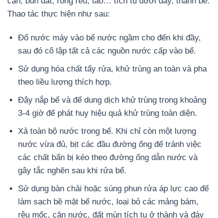
cặn, bùn đất, rong rêu, tảo… tích tụ dưới đáy, thành bể.
Thao tác thực hiện như sau:
Đổ nước máy vào bể nước ngầm cho đến khi đầy,
sau đó cô lập tất cả các nguồn nước cấp vào bể.
Sử dụng hóa chất tẩy rửa, khử trùng an toàn và pha
theo liều lượng thích hợp.
Đậy nắp bể và để dung dịch khử trùng trong khoảng
3-4 giờ để phát huy hiệu quả khử trùng toàn diện.
Xả toàn bộ nước trong bể. Khi chỉ còn một lượng
nước vừa đủ, bịt các đầu đường ống để tránh việc
các chất bẩn bị kéo theo đường ống dẫn nước và
gây tắc nghẽn sau khi rửa bể.
Sử dụng bàn chải hoặc súng phun rửa áp lực cao để
làm sạch bề mặt bể nước, loại bỏ các mảng bám,
rêu mốc, cặn nước, đất mùn tích tụ ở thành và đáy