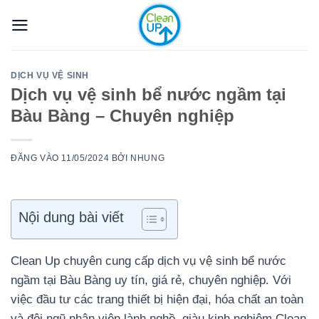
Bỏ
qua
nội
dung
DỊCH VỤ VỆ SINH
Dịch vụ vệ sinh bể nước ngầm tại
Bàu Bàng – Chuyên nghiệp
ĐĂNG VÀO
11/05/2024
BỞI
NHUNG
Nội dung bài viết
Clean Up chuyên cung cấp dịch vụ vệ sinh bể nước
ngầm tại Bàu Bàng uy tín, giá rẻ, chuyên nghiệp. Với
việc đầu tư các trang thiết bị hiện đại, hóa chất an toàn
và đội ngũ nhân viên lành nghề, giàu kinh nghiệm Clean