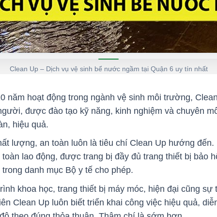
Clean Up – Dịch vụ vệ sinh bể nước ngầm tại Quận 6 uy tín nhất
10 năm hoạt động trong ngành vệ sinh môi trường, Clean
người, được đào tạo kỹ năng, kinh nghiệm và chuyên môn
n, hiệu quả.
chất lượng, an toàn luôn là tiêu chí Clean Up hướng đế
 toàn lao động, được trang bị đầy đủ trang thiết bị bảo 
 trong danh mục Bộ y tế cho phép.
rình khoa học, trang thiết bị máy móc, hiện đại cũng sự
iên Clean Up luôn biết triển khai công việc hiệu quả, diễ
 độ theo đúng thỏa thuận. Thậm chí là sớm hơn.