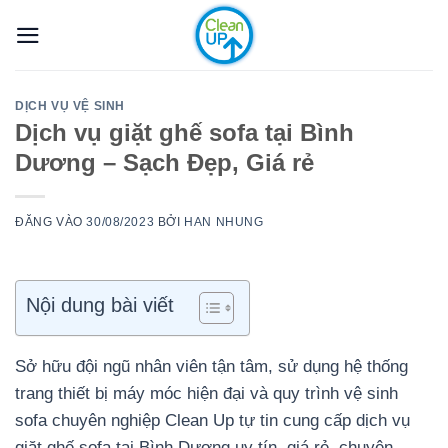
Bỏ
qua
nội
dung
DỊCH VỤ VỆ SINH
Dịch vụ giặt ghế sofa tại Bình
Dương – Sạch Đẹp, Giá rẻ
ĐĂNG VÀO
30/08/2023
BỞI
HAN NHUNG
Nội dung bài viết
Sở hữu đội ngũ nhân viên tận tâm, sử dụng hệ thống
trang thiết bị máy móc hiện đại và quy trình vệ sinh
sofa chuyên nghiệp Clean Up tự tin cung cấp dịch vụ
giặt ghế sofa tại Bình Dương uy tín, giá rẻ, chuyên