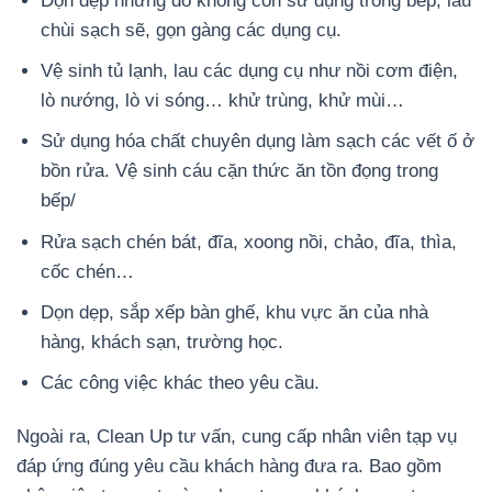
Dọn dẹp những đồ không còn sử dụng trong bếp, lau
chùi sạch sẽ, gọn gàng các dụng cụ.
Vệ sinh tủ lạnh, lau các dụng cụ như nồi cơm điện,
lò nướng, lò vi sóng… khử trùng, khử mùi…
Sử dụng hóa chất chuyên dụng làm sạch các vết ố ở
bồn rửa. Vệ sinh cáu cặn thức ăn tồn đọng trong
bếp/
Rửa sạch chén bát, đĩa, xoong nồi, chảo, đĩa, thìa,
cốc chén…
Dọn dẹp, sắp xếp bàn ghế, khu vực ăn của nhà
hàng, khách sạn, trường học.
Các công việc khác theo yêu cầu.
Ngoài ra, Clean Up tư vấn, cung cấp nhân viên tạp vụ
đáp ứng đúng yêu cầu khách hàng đưa ra. Bao gồm