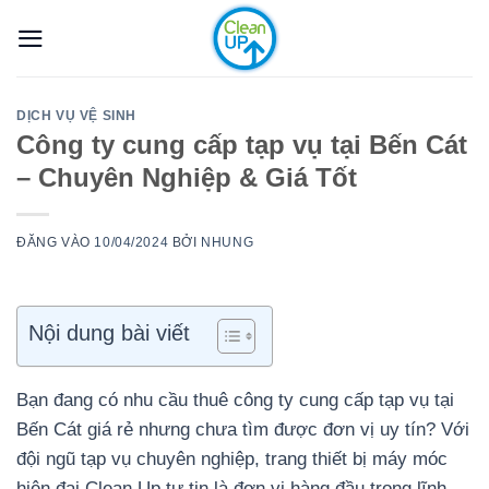
Bỏ
qua
nội
dung
DỊCH VỤ VỆ SINH
Công ty cung cấp tạp vụ tại Bến Cát
– Chuyên Nghiệp & Giá Tốt
ĐĂNG VÀO
10/04/2024
BỞI
NHUNG
Nội dung bài viết
Bạn đang có nhu cầu thuê công ty cung cấp tạp vụ tại
Bến Cát giá rẻ nhưng chưa tìm được đơn vị uy tín? Với
đội ngũ tạp vụ chuyên nghiệp, trang thiết bị máy móc
hiện đại Clean Up tự tin là đơn vị hàng đầu trong lĩnh