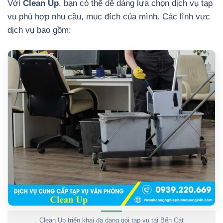
Với
Clean Up
, bạn có thể dễ dàng lựa chọn dịch vụ tạp
vụ phù hợp nhu cầu, mục đích của mình. Các lĩnh vực
dịch vụ bao gồm:
Clean Up triển khai đa dạng gói tạp vụ tại Bến Cát