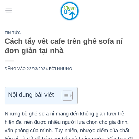
Bỏ
qua
nội
dung
TIN TỨC
Cách tẩy vết cafe trên ghế sofa nỉ
đơn giản tại nhà
ĐĂNG VÀO
22/03/2024
BỞI
NHUNG
Nội dung bài viết
Những bộ ghế sofa nỉ mang đến không gian tươi trẻ,
hiện đại nên được nhiều người lựa chọn cho gia đình,
văn phòng của mình. Tuy nhiên, nhược điểm của chất
liệu nỉ là rất dễ bám bụi bẩn và thấm nước. Vậy bạn đã