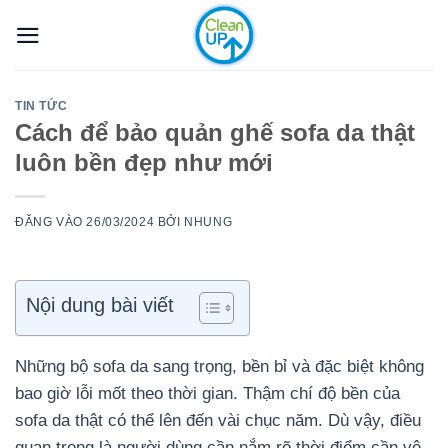
Bỏ
qua
nội
dung
TIN TỨC
Cách để bảo quản ghế sofa da thật
luôn bền đẹp như mới
ĐĂNG VÀO
26/03/2024
BỞI
NHUNG
Nội dung bài viết
Những bộ sofa da sang trọng, bền bỉ và đặc biệt không
bao giờ lỗi mốt theo thời gian. Thậm chí độ bền của
sofa da thật có thể lên đến vài chục năm. Dù vậy, điều
quan trọng là người dùng cần nắm rõ thời điểm cần vệ